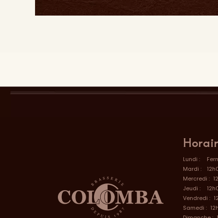
Horai
Lundi :
Fer
Mardi :
12h
Mercredi :
1
Jeudi :
12h
Vendredi :
1
Samedi :
12
Dimanche :